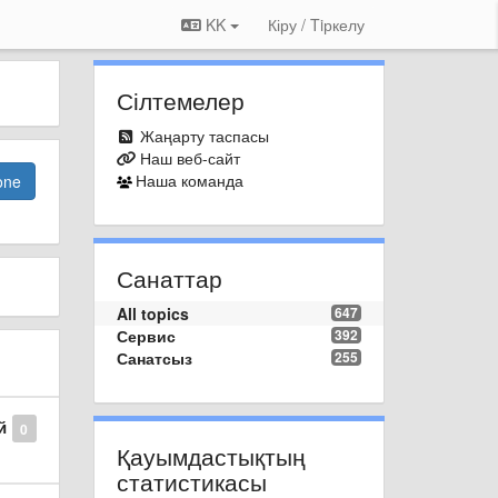
KK
Кіру / Tiркелу
Сілтемелер
Жаңарту таспасы
Наш веб-сайт
Наша команда
one
Санаттар
All topics
647
Сервис
392
Санатсыз
255
й
0
Қауымдастықтың
статистикасы