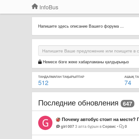
InfoBus
Напишите здесь описание Вашего форума ...
Немесе бізге жеке хабарламаны қалдырыңыз
ТАНДАЛМАҒАН ТАҚЫРЫПТАР
АШЫҚ Т
512
74
Последние обновления
647
Почему автобус стоит на месте? 
girl 007
3 апта бұрын
в
Сервис
•
0