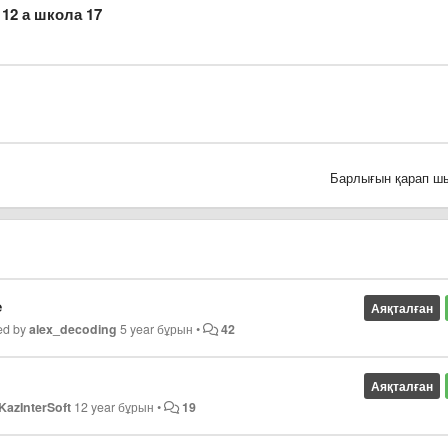
12 а школа 17
Барлығын қарап ш
e
Аяқталған
ed by
alex_decoding
5 year бұрын
•
42
Аяқталған
KazInterSoft
12 year бұрын
•
19