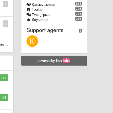
884
0
Қатысушылар
726
Topics
731
Түсіндірме
276
Дауыстар
0
Support agents
1
ығу →
+10
+16