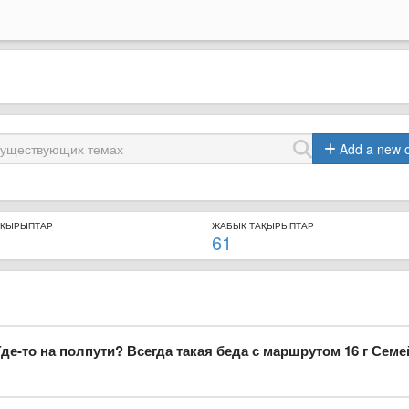
Add a new 
АҚЫРЫПТАР
ЖАБЫҚ ТАҚЫРЫПТАР
61
Где-то на полпути? Всегда такая беда с маршрутом 16 г Семе