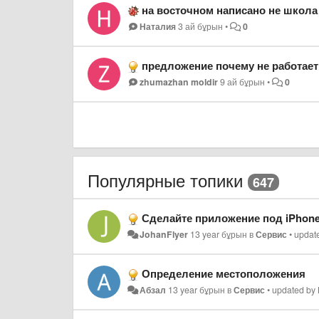
на восточном написано не школа 
Наталия
3 ай бұрын
•
0
предложение почему не работает
zhumazhan moldir
9 ай бұрын
•
0
Популярные топики
647
Сделайте приложение под iPhon
JohanFlyer
13 year бұрын
в
Сервис
•
updat
Определение местоположения
Абзал
13 year бұрын
в
Сервис
•
updated by