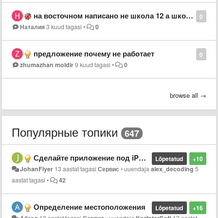
на восточном написано не школа 12 а школа 17
0
Наталия
3 kuud tagasi
•
0
предложение почему не работает
0
zhumazhan moldir
9 kuud tagasi
•
0
browse all →
Популярные топики
647
Сделайте приложение под iPhone
Lõpetatud
+10
JohanFlyer
13 aastat tagasi
Сервис
•
uuendaja
alex_decoding
5
aastat tagasi
•
42
Определение местоположения
Lõpetatud
+16