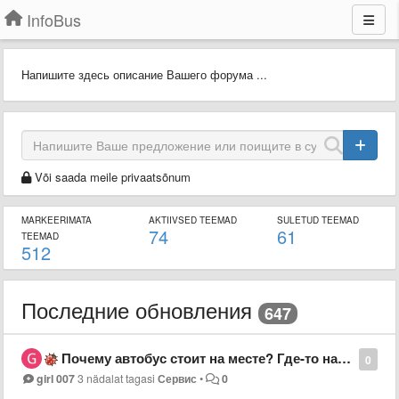
InfoBus
Напишите здесь описание Вашего форума ...
Või saada meile privaatsõnum
MARKEERIMATA
AKTIIVSED TEEMAD
SULETUD TEEMAD
74
61
TEEMAD
512
Последние обновления
647
Почему автобус стоит на месте? Где-то на полпути? Всегда такая беда с маршрутом 16 г Семей
0
girl 007
3 nädalat tagasi
Сервис
•
0