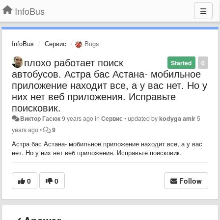
InfoBus
InfoBus
Сервис
Bugs
плохо работает поиск
Started
0
автобусов. Астра бас Астана- мобильное
приложение находит все, а у вас нет. Но у
них нет веб приложения. Исправьте
поисковик.
Виктор Гасюк
9 years ago
in
Сервис
•
updated by
kodyga amir
5
years ago
•
9
Астра бас Астана- мобильное приложение находит все, а у вас
нет. Но у них нет веб приложения. Исправьте поисковик.
0
0
Follow