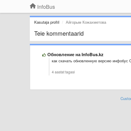
InfoBus
Kasutaja profiil
Айгорым Кожахметова
Teie kommentaarid
Обновление на InfoBus.kz
как скачать обновленную версию инфобус 
4 aastat tagasi
Custo