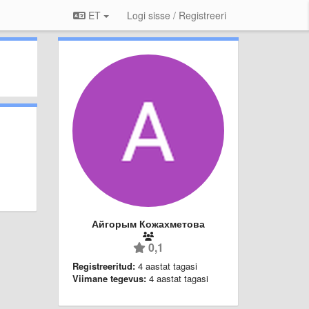
ET
Logi sisse / Registreeri
Айгорым Кожахметова
0,1
Registreeritud:
4 aastat tagasi
Viimane tegevus:
4 aastat tagasi