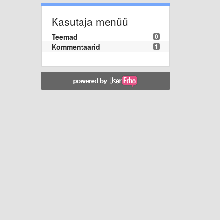
Kasutaja menüü
Teemad
0
Kommentaarid
1