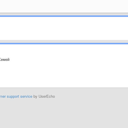
Семей
mer support service
by UserEcho