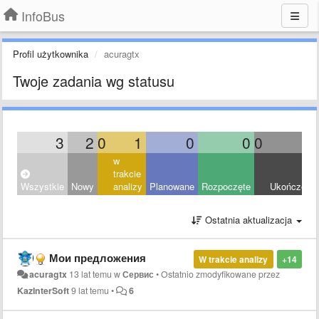
InfoBus
Profil użytkownika
acuragtx
Twoje zadania wg statusu
3
2
0
1
0
0
0
0
w
trakcie
Wszystkie
Nowy
analizy
Planowane
Rozpoczęte
Ukończony
Ostatnia aktualizacja
Мои предложения
W trakcie analizy
+14
acuragtx
13 lat temu
w
Сервис
•
Ostatnio zmodyfikowane przez
KazInterSoft
9 lat temu
•
6