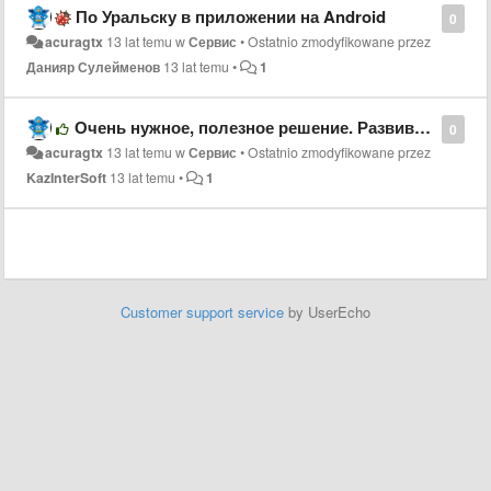
По Уральску в приложении на Android
0
acuragtx
13 lat temu
w
Сервис
•
Ostatnio zmodyfikowane przez
Данияр Сулейменов
13 lat temu
•
1
Очень нужное, полезное решение. Развивайтесь!
0
acuragtx
13 lat temu
w
Сервис
•
Ostatnio zmodyfikowane przez
KazInterSoft
13 lat temu
•
1
Customer support service
by UserEcho