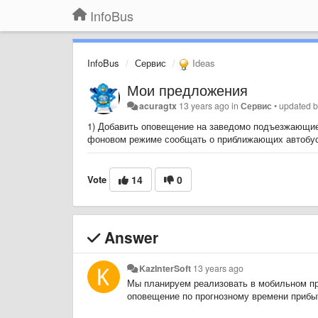
InfoBus
InfoBus
Сервис
Ideas
Мои предложения
acuragtx
13 years ago
in
Сервис
•
updated 
1) Добавить оповещение на заведомо подъезжающие 
фоновом режиме сообщать о приближающих автобуса
Vote
14
0
Answer
KazInterSoft
13 years ago
Мы планируем реализовать в мобильном пр
оповещение по прогнозному времени прибы