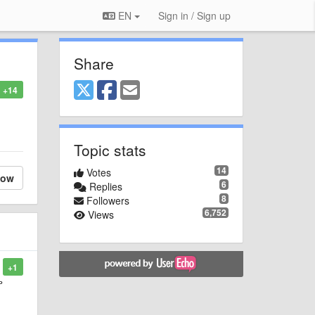
EN
Sign in / Sign up
Share
+14
Topic stats
14
Votes
low
6
Replies
8
Followers
6,752
Views
+1
ь