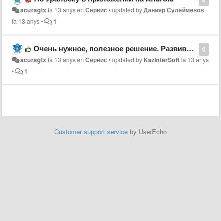
acuragtx
fa 13 anys
en
Сервис
•
updated by
Данияр Сулейменов
fa 13 anys
•
1
Очень нужное, полезное решение. Развивайтесь!
0
acuragtx
fa 13 anys
en
Сервис
•
updated by
KazInterSoft
fa 13 anys
•
1
Customer support service
by UserEcho