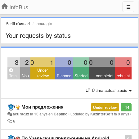
InfoBus
Perfil d'usuari
acuragtx
Your requests by status
3
2
0
1
0
0
0
0
0
Under
Tots
Nou
review
Planned
Started
completat
rebutjat
Última actualització
Мои предложения
Under review
+14
acuragtx
fa 13 anys
en
Сервис
•
updated by
KazInterSoft
fa 9 anys
•
6
По Уральску в приложении на Android
0