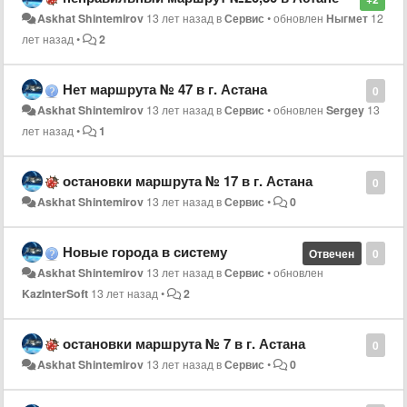
Askhat Shintemirov
13 лет назад
в
Сервис
•
обновлен
Ныгмет
12
лет назад
•
2
Нет маршрута № 47 в г. Астана
0
Askhat Shintemirov
13 лет назад
в
Сервис
•
обновлен
Sergey
13
лет назад
•
1
остановки маршрута № 17 в г. Астана
0
Askhat Shintemirov
13 лет назад
в
Сервис
•
0
Новые города в систему
Отвечен
0
Askhat Shintemirov
13 лет назад
в
Сервис
•
обновлен
KazInterSoft
13 лет назад
•
2
остановки маршрута № 7 в г. Астана
0
Askhat Shintemirov
13 лет назад
в
Сервис
•
0