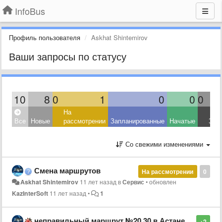
InfoBus
Профиль пользователя
Askhat Shintemirov
Ваши запросы по статусу
10
8
0
1
0
0
0
На
Все
Новые
рассмотрении
Запланированные
Начатые
Зав
Со свежими изменениями
Смена маршрутов
На рассмотрении
0
Askhat Shintemirov
11 лет назад
в
Сервис
•
обновлен
KazInterSoft
11 лет назад
•
1
неправильный маршрут №20,30 в Астане
+2