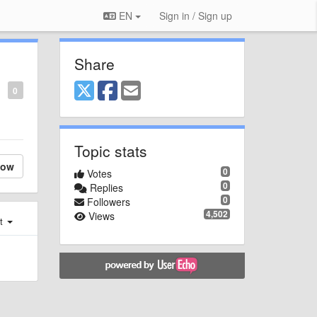
EN
Sign in / Sign up
Share
0
Topic stats
low
0
Votes
0
Replies
0
Followers
4,502
Views
st