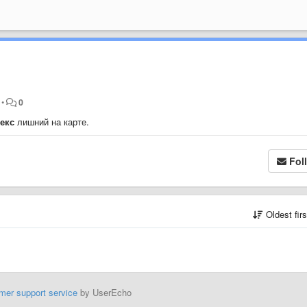
•
0
лекс
лишний на карте.
Fol
Oldest fir
mer support service
by UserEcho