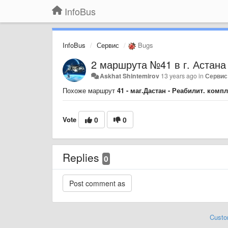
InfoBus
InfoBus
Сервис
Bugs
2 маршрута №41 в г. Астана
Askhat Shintemirov
13 years ago
in
Сервис
Похоже маршрут
41 - маг.Дастан - Реабилит. комп
Vote
0
0
Replies
0
Custo