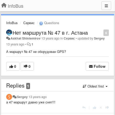
InfoBus
InfoBus
Сервис
Questions
Нет маршрута № 47 в г. Астана
0
Askhat Shintemirov
13 years ago
in
Сервис
•
updated by
Sergey
13 years ago
•
1
А маршрут № 47 не оборудован GPS?
0
0
Follow
Replies
1
Oldest first
Sergey
13 years ago
а 47 маршрут давно уже снят!!!
|