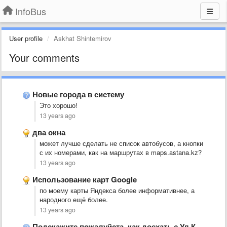
InfoBus
User profile
Askhat Shintemirov
Your comments
Новые города в систему
Это хорошо!
13 years ago
два окна
может лучше сделать не список автобусов, а кнопки
с их номерами, как на маршрутах в maps.astana.kz?
13 years ago
Использование карт Google
по моему карты Яндекса более информативнее, а
народного ещё более.
13 years ago
Подскажите пожалуйста, как доехать с Ул.Кунаева до Иманова БЦ Алма-Ата. …