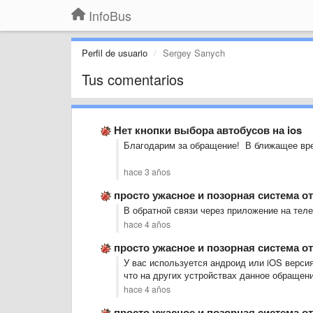
InfoBus
Perfil de usuario
Sergey Sanych
Tus comentarios
Нет кнопки выбора автобусов на ios
Благодарим за обращение! В ближащее вре
hace 3 años
просто ужасное и позорная система о
В обратной связи через приложение на тел
hace 4 años
просто ужасное и позорная система о
У вас используется андроид или iOS верси
что на других устройствах данное обращен
hace 4 años
просто ужасное и позорная система о