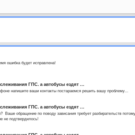
мя ошибка будет исправлена!
тслеживания ГПС. а автобусы ездят …
ефоне напишите ваши контакты постараемся решить вашу проблему...
тслеживания ГПС. а автобусы ездят …
я? Ваше обращение по поводу зависания требует разбирательств потом
ие не подтвердилось!
тслеживания ГПС. а автобусы ездят …