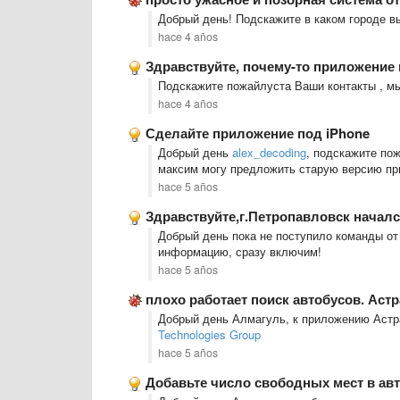
Добрый день! Подскажите в каком городе в
hace 4 años
Здравствуйте, почему-то приложение пер
Подскажите пожайлуста Ваши контакты , м
hace 4 años
Сделайте приложение под iPhone
Добрый день
alex_decoding
, подскажите пож
максим могу предложить старую версию пр
hace 5 años
Здравствуйте,г.Петропавловск начался д
Добрый день пока не поступило команды от
информацию, сразу включим!
hace 5 años
плохо работает поиск автобусов. Аст
Добрый день Алмагуль, к приложению Астра
Technologies Group
hace 5 años
Добавьте число свободных мест в ав