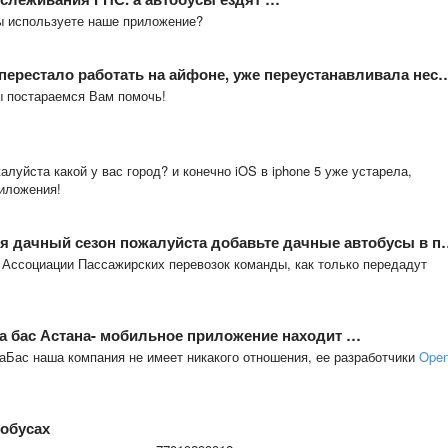
ы используете наше приложение?
естало работать на айфоне, уже переустанавливала несколько …
ы постараемся Вам помочь!
алуйста какой у вас город? и конечно iOS в iphone 5 уже устарела,
иложения!
ачный сезон пожалуйста добавьте дачные автобусы в приложение
 Ассоциации Пассажирских перевозок команды, как только передадут
ра бас Астана- мобильное приложение находит …
Бас наша компания не имеет никакого отношения, ее разработчики
Ope
тобусах