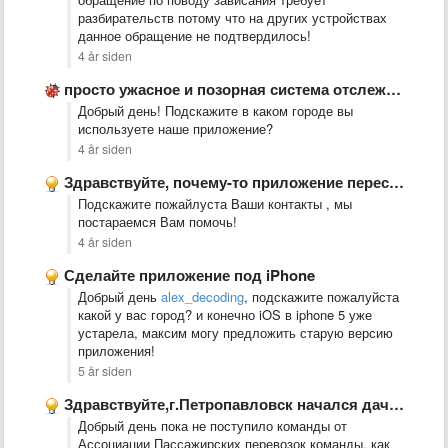
разбирательств потому что на других устройствах
данное обращение не подтвердилось!
4 år siden
просто ужасное и позорная система отслеживания ГПС. а автобусы ездят …
Добрый день! Подскажите в каком городе вы
используете наше приложение?
4 år siden
Здравствуйте, почему-то приложение перестало работать на айфоне, уже переустанавливала несколько …
Подскажите пожайлуста Ваши контакты , мы
постараемся Вам помочь!
4 år siden
Сделайте приложение под iPhone
Добрый день
alex_decoding
, подскажите пожалуйста
какой у вас город? и конечно iOS в iphone 5 уже
устарела, максим могу предложить старую версию
приложения!
5 år siden
Здравствуйте,г.Петропавловск начался дачный сезон пожалуйста добавьте дачные автобусы в приложение
Добрый день пока не поступило команды от
Ассоциации Пассажирских перевозок команды, как