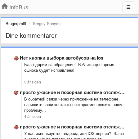
InfoBus
Brugerprofil
Sergey Sanych
Dine kommentarer
Нет кнопки выбора автобусов на ios
Благодарим за обращение! В ближащее время
ошибка будет исправлена!
3 år siden
просто ужасное и позорная система отслеживания ГПС. а автобусы ездят …
В обратной связи через приложение на телефоне
напишите ваши контакты постараемся решить вашу
проблему...
4 år siden
просто ужасное и позорная система отслеживания ГПС. а автобусы ездят …
У вас используется андроид или iOS версия? Ваше
обращение по поводу зависания требует