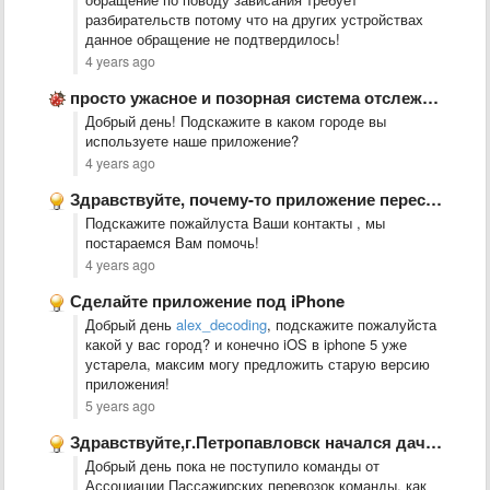
разбирательств потому что на других устройствах
данное обращение не подтвердилось!
4 years ago
просто ужасное и позорная система отслеживания ГПС. а автобусы ездят …
Добрый день! Подскажите в каком городе вы
используете наше приложение?
4 years ago
Здравствуйте, почему-то приложение перестало работать на айфоне, уже переустанавливала несколько …
Подскажите пожайлуста Ваши контакты , мы
постараемся Вам помочь!
4 years ago
Сделайте приложение под iPhone
Добрый день
alex_decoding
, подскажите пожалуйста
какой у вас город? и конечно iOS в iphone 5 уже
устарела, максим могу предложить старую версию
приложения!
5 years ago
Здравствуйте,г.Петропавловск начался дачный сезон пожалуйста добавьте дачные автобусы в приложение
Добрый день пока не поступило команды от
Ассоциации Пассажирских перевозок команды, как