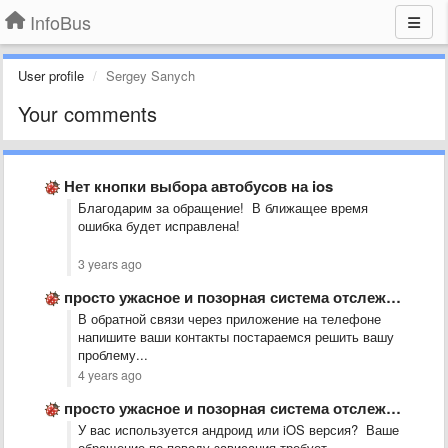
InfoBus
User profile
Sergey Sanych
Your comments
Нет кнопки выбора автобусов на ios
Благодарим за обращение! В ближащее время
ошибка будет исправлена!
3 years ago
просто ужасное и позорная система отслеживания ГПС. а автобусы ездят …
В обратной связи через приложение на телефоне
напишите ваши контакты постараемся решить вашу
проблему...
4 years ago
просто ужасное и позорная система отслеживания ГПС. а автобусы ездят …
У вас используется андроид или iOS версия? Ваше
обращение по поводу зависания требует