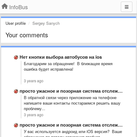
InfoBus
User profile
Sergey Sanych
Your comments
Нет кнопки выбора автобусов на ios
Благодарим за обращение! В ближащее время
ошибка будет исправлена!
3 years ago
просто ужасное и позорная система отслеживания ГПС. а автобусы ездят …
В обратной связи через приложение на телефоне
напишите ваши контакты постараемся решить вашу
проблему...
3 years ago
просто ужасное и позорная система отслеживания ГПС. а автобусы ездят …
У вас используется андроид или iOS версия? Ваше
обращение по поводу зависания требует