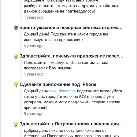
разбирательств потому что на других устройствах
данное обращение не подтвердилось!
4 years ago
просто ужасное и позорная система отслеживания ГПС. а автобусы ездят …
Добрый день! Подскажите в каком городе вы
используете наше приложение?
4 years ago
Здравствуйте, почему-то приложение перестало работать на айфоне, уже переустанавливала несколько …
Подскажите пожайлуста Ваши контакты , мы
постараемся Вам помочь!
4 years ago
Сделайте приложение под iPhone
Добрый день
alex_decoding
, подскажите пожалуйста
какой у вас город? и конечно iOS в iphone 5 уже
устарела, максим могу предложить старую версию
приложения!
5 years ago
Здравствуйте,г.Петропавловск начался дачный сезон пожалуйста добавьте дачные автобусы в приложение
Добрый день пока не поступило команды от
Ассоциации Пассажирских перевозок команды, как