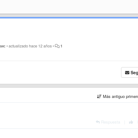
вис
•
actualizado
hace 12 años
•
1
Seg
Más antiguo prime
Respuesta
|