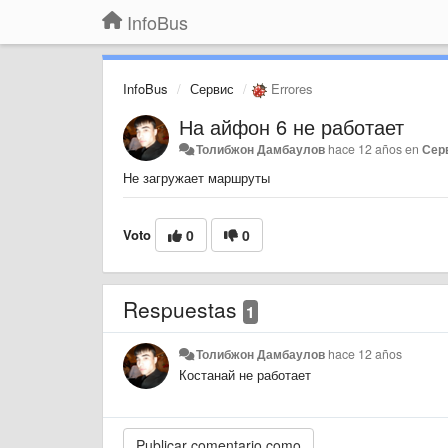
InfoBus
InfoBus
Сервис
Errores
На айфон 6 не работает
Толибжон Дамбаулов
hace 12 años
en
Сер
Не загружает маршруты
Voto
0
0
Respuestas
1
Толибжон Дамбаулов
hace 12 años
Костанай не работает