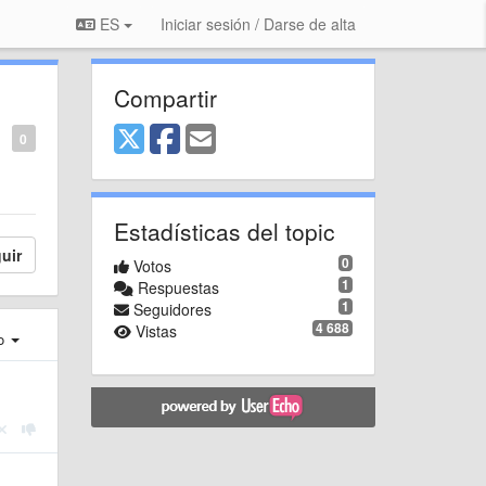
ES
Iniciar sesión / Darse de alta
Compartir
0
Estadísticas del topic
uir
0
Votos
1
Respuestas
1
Seguidores
4 688
Vistas
ro