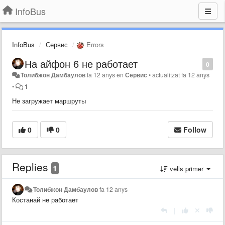
InfoBus
InfoBus
Сервис
Errors
На айфон 6 не работает
0
Толибжон Дамбаулов
fa 12 anys
en
Сервис
•
actualitzat
fa 12 anys
•
1
Не загружает маршруты
0
0
Follow
Replies
1
vells primer
Толибжон Дамбаулов
fa 12 anys
Костанай не работает
|