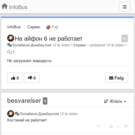
InfoBus
InfoBus
Сервис
Fejl
На айфон 6 не работает
0
Толибжон Дамбаулов
12 år siden
i
Сервис
•
opdateret
12 år siden
•
1
Не загружает маршруты
0
0
Følg
besvarelser
1
Ældste
Толибжон Дамбаулов
12 år siden
Костанай не работает
|