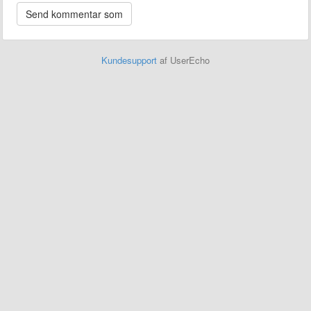
Kundesupport
af UserEcho