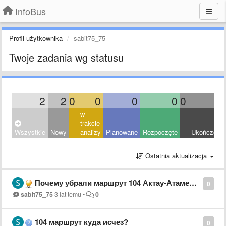
InfoBus
Profil użytkownika
sabit75_75
Twoje zadania wg statusu
2
2
0
0
0
0
0
0
w
trakcie
Wszystkie
Nowy
analizy
Planowane
Rozpoczęte
Ukończony
Ostatnia aktualizacja
Почему убрали маршрут 104 Актау-Атамекен???
0
sabit75_75
3 lat temu
•
0
104 маршрут куда исчез?
0