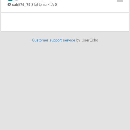
sabit75_75
3 lat temu
•
0
Customer support service
by UserEcho