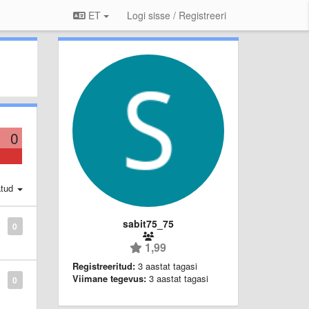
ET
Logi sisse / Registreeri
0
atud
sabit75_75
0
1,99
Registreeritud:
3 aastat tagasi
Viimane tegevus:
3 aastat tagasi
0