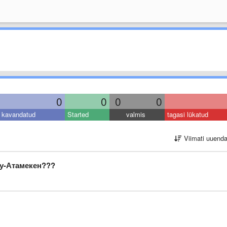
0
0
0
0
kavandatud
Started
valmis
tagasi lükatud
Viimati uuend
ау-Атамекен???