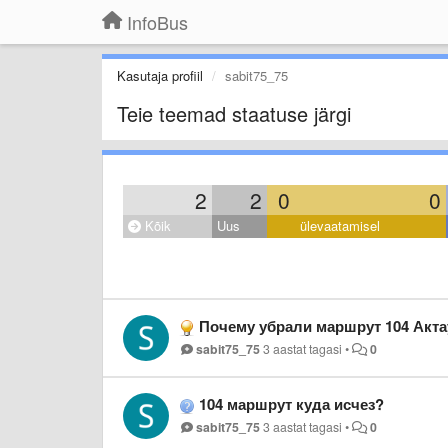
InfoBus
Kasutaja profiil
sabit75_75
Teie teemad staatuse järgi
2
2
0
0
Kõik
Uus
ülevaatamisel
Почему убрали маршрут 104 Акт
sabit75_75
3 aastat tagasi
•
0
104 маршрут куда исчез?
sabit75_75
3 aastat tagasi
•
0