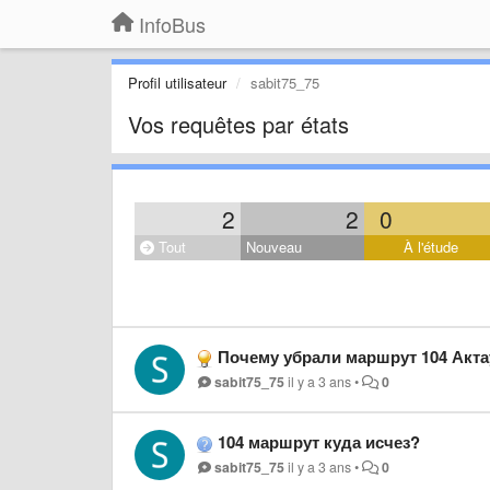
InfoBus
Profil utilisateur
sabit75_75
Vos requêtes par états
2
2
0
Tout
Nouveau
À l'étude
Почему убрали маршрут 104 Акт
sabit75_75
il y a 3 ans
•
0
104 маршрут куда исчез?
sabit75_75
il y a 3 ans
•
0