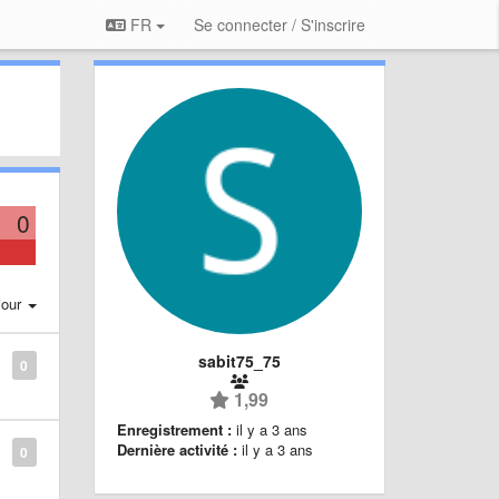
FR
Se connecter / S'inscrire
0
jour
sabit75_75
0
1,99
Enregistrement :
il y a 3 ans
Dernière activité :
il y a 3 ans
0