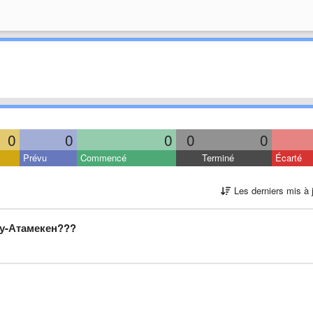
0
0
0
0
0
Prévu
Commencé
Terminé
Écarté
Les derniers mis à 
ау-Атамекен???