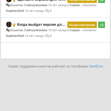
Асылтас Сайлаубековна
13 лет назад
в
Сервис
•
обновлен
KazInterSoft
13 лет назад
•
1
Когда выйдет версия для Windows Phone
На рассмотрении
+3
Асылтас Сайлаубековна
13 лет назад
в
Сервис
•
обновлен
KazInterSoft
13 лет назад
•
1
Сервис поддержки клиентов работает на платформе
UserEcho