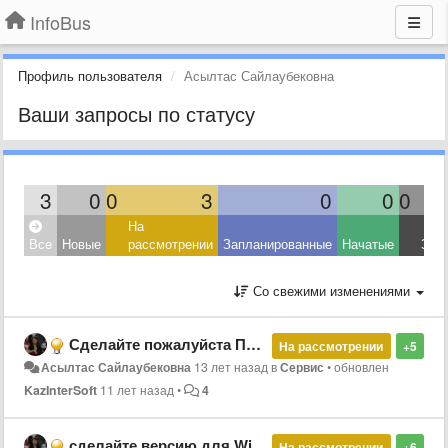
InfoBus
Профиль пользователя
Асылтас Сайлаубековна
Ваши запросы по статусу
3
0
0
3
0
0
0
На
Все
Новые
рассмотрении
Запланированные
Начатые
Зав
Со свежими изменениями
Сделайте пожалуйста Приложение для Windows Phone
На рассмотрении
+5
Асылтас Сайлаубековна
13 лет назад
в
Сервис
•
обновлен
KazInterSoft
11 лет назад
•
4
сделайте версию для Windows Phone. это возможно?
На рассмотрении
+6