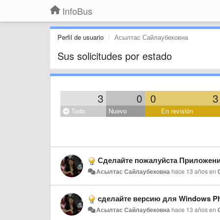
InfoBus
Perfil de usuario
Асылтас Сайлаубековна
Sus solicitudes por estado
3
0
0
3
Todo
Nuevo
En revisión
Сделайте пожалуйста Приложени
Асылтас Сайлаубековна
hace 13 años
en
сделайте версию для Windows Ph
Асылтас Сайлаубековна
hace 13 años
en