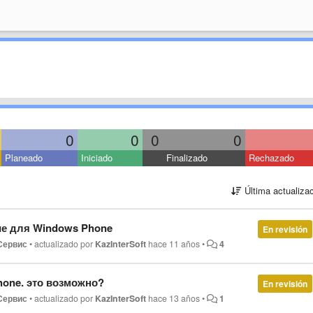
0
0
0
0
Planeado
Iniciado
Finalizado
Rechazado
Última actualiza
е для Windows Phone
En revisión
Сервис
•
actualizado por
KazInterSoft
hace 11 años
•
4
one. это возможно?
En revisión
Сервис
•
actualizado por
KazInterSoft
hace 13 años
•
1