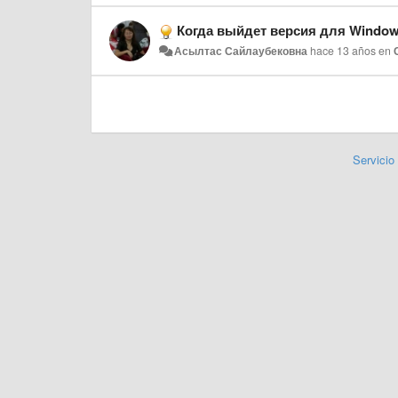
Когда выйдет версия для Windo
Асылтас Сайлаубековна
hace 13 años
en
Servicio