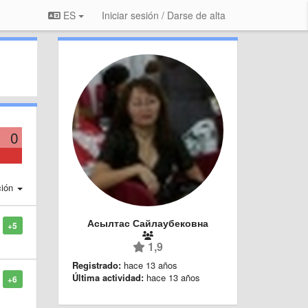
ES
Iniciar sesión / Darse de alta
0
ción
Асылтас Сайлаубековна
+5
1,9
Registrado:
hace 13 años
Última actividad:
hace 13 años
+6