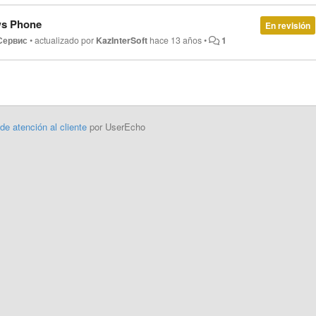
ws Phone
En revisión
Сервис
•
actualizado por
KazInterSoft
hace 13 años
•
1
 de atención al cliente
por UserEcho