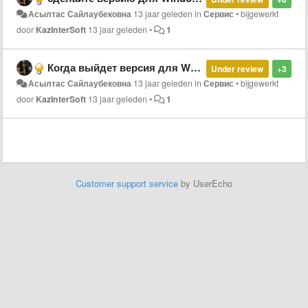
Асылтас Сайлаубековна
13 jaar geleden
in
Сервис
•
bijgewerkt
door
KazInterSoft
13 jaar geleden
•
1
Когда выйдет версия для Windows Phone
Under review
+3
Асылтас Сайлаубековна
13 jaar geleden
in
Сервис
•
bijgewerkt
door
KazInterSoft
13 jaar geleden
•
1
Customer support service
by UserEcho