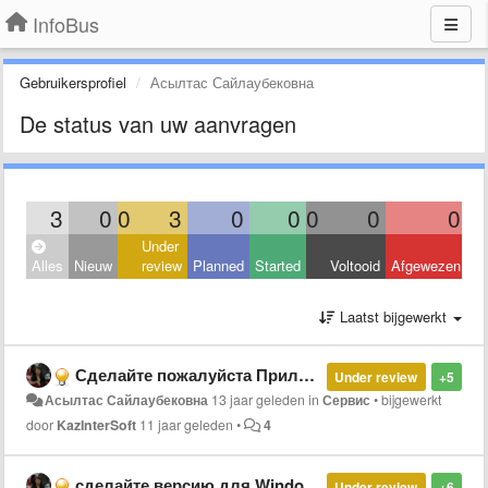
InfoBus
Gebruikersprofiel
Асылтас Сайлаубековна
De status van uw aanvragen
3
0
0
3
0
0
0
0
0
Under
Alles
Nieuw
review
Planned
Started
Voltooid
Afgewezen
Laatst bijgewerkt
Сделайте пожалуйста Приложение для Windows Phone
Under review
+5
Асылтас Сайлаубековна
13 jaar geleden
in
Сервис
•
bijgewerkt
door
KazInterSoft
11 jaar geleden
•
4
сделайте версию для Windows Phone. это возможно?
Under review
+6