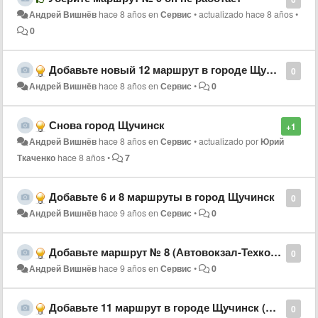
Андрей Вишнёв
hace 8 años
en
Сервис
•
actualizado
hace 8 años
•
0
Добавьте новый 12 маршрут в городе Щучинск
0
Андрей Вишнёв
hace 8 años
en
Сервис
•
0
Снова город Щучинск
+1
Андрей Вишнёв
hace 8 años
en
Сервис
•
actualizado por
Юрий
Ткаченко
hace 8 años
•
7
Добавьте 6 и 8 маршруты в город Щучинск
0
Андрей Вишнёв
hace 9 años
en
Сервис
•
0
Добавьте маршрут № 8 (Автовокзал-Техколледж-Ак желкен-Дачи)
0
Андрей Вишнёв
hace 9 años
en
Сервис
•
0
Добавьте 11 маршрут в городе Щучинск (Вокзал-п.Бурабай-Птицефабрика)
0