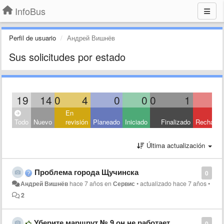
InfoBus
Perfil de usuario
Андрей Вишнёв
Sus solicitudes por estado
19
14
0
4
0
0
0
1
En
Todo
Nuevo
revisión
Planeado
Iniciado
Finalizado
Rechaza
Última actualización
Проблема города Щучинска
0
Андрей Вишнёв
hace 7 años
en
Сервис
•
actualizado
hace 7 años
•
2
Уберите маршрут № 9 он не работает
0