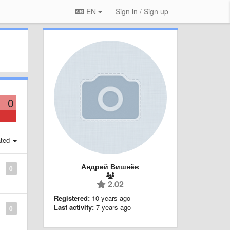
EN
Sign in / Sign up
0
ted
Андрей Вишнёв
0
2.02
Registered:
10 years ago
Last activity:
7 years ago
0