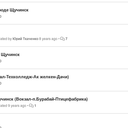
ороде Щучинск
0
ated by
Юрий Ткаченко
8 years ago
•
7
д Щучинск
0
зал-Техколледж-Ак желкен-Дачи)
0
учинск (Вокзал-п.Бурабай-Птицефабрика)
dated
9 years ago
•
1
0