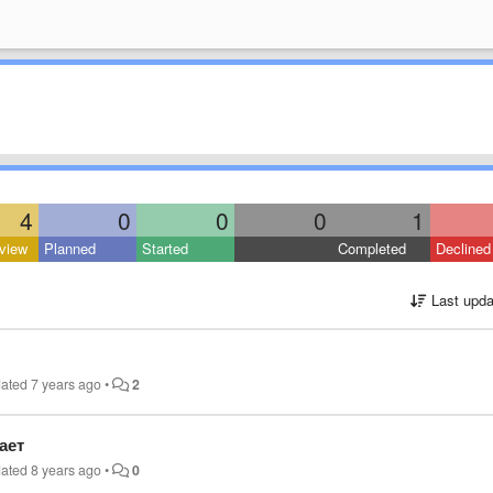
4
0
0
0
1
view
Planned
Started
Completed
Declined
Last upda
dated
7 years ago
•
2
ает
dated
8 years ago
•
0