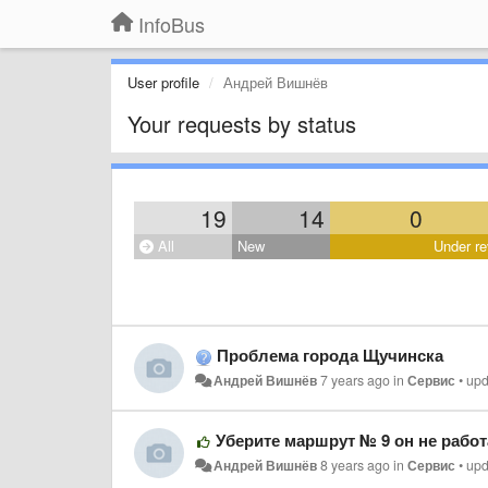
InfoBus
User profile
Андрей Вишнёв
Your requests by status
19
14
0
All
New
Under re
Проблема города Щучинска
Андрей Вишнёв
7 years ago
in
Сервис
•
up
Уберите маршрут № 9 он не работ
Андрей Вишнёв
8 years ago
in
Сервис
•
up