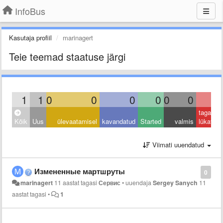
InfoBus
Kasutaja profiil
marinagert
Teie teemad staatuse järgi
1
1
0
0
0
0
0
0
0
tagasi
Kõik
Uus
ülevaatamisel
kavandatud
Started
valmis
lükatud
Viimati uuendatud
Измененные мартшруты
0
marinagert
11 aastat tagasi
Сервис
•
uuendaja
Sergey Sanych
11
aastat tagasi
•
1