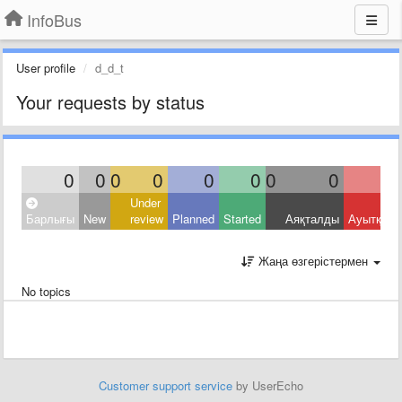
InfoBus
User profile
d_d_t
Your requests by status
0
0
0
0
0
0
0
0
Under
Барлығы
New
review
Planned
Started
Аяқталды
Ауытқыд
Жаңа өзгерістермен
No topics
Customer support service
by UserEcho