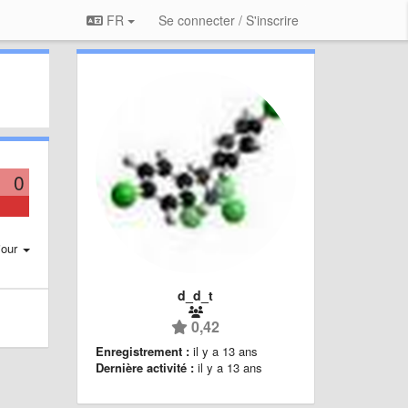
FR
Se connecter / S'inscrire
0
jour
d_d_t
0,42
Enregistrement :
il y a 13 ans
Dernière activité :
il y a 13 ans