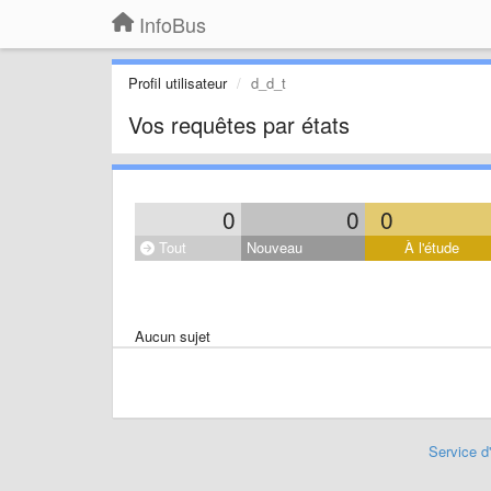
InfoBus
Profil utilisateur
d_d_t
Vos requêtes par états
0
0
0
Tout
Nouveau
À l'étude
Aucun sujet
Service d