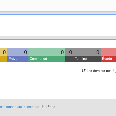
0
0
0
0
0
Prévu
Commencé
Terminé
Écarté
Les derniers mis à 
'assistance aux clients
par UserEcho