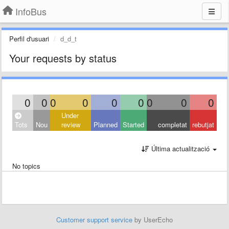
InfoBus
Perfil d'usuari
d_d_t
Your requests by status
0
0
0
0
0
0
0
0
0
Under
Tots
Nou
review
Planned
Started
completat
rebutjat
Última actualització
No topics
Customer support service
by UserEcho