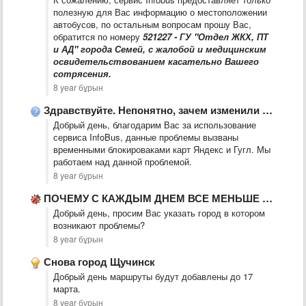
полезную для Вас информацию о местоположении
автобусов, по остальным вопросам прошу Вас,
обратится по номеру
521227 - ГУ "Отдел ЖКХ, ПТ
и АД" города Семей, с жалобой и медицинским
освидетельствованием касательно Вашего
сотрясения.
8 year бұрын
Здравствуйте. Непонятно, зачем изменили интерфейс сайта.
Добрый день, благодарим Вас за использование
сервиса InfoBus, данные проблемы вызваны
временными блокироваками карт Яндекс и Гугл. Мы
работаем над данной проблемой.
8 year бұрын
ПОЧЕМУ С КАЖДЫМ ДНЕМ ВСЕ МЕНЬШЕ И МЕНЬШЕ СТАНОВИТЬСЯ МАРШРУТ …
Добрый день, просим Вас указать город в котором
возникают проблемы?
8 year бұрын
Снова город Щучинск
Добрый день маршруты будут добавлены до 17
марта.
8 year бұрын