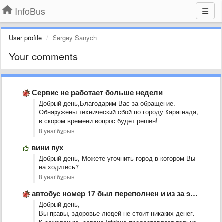
InfoBus
User profile
Sergey Sanych
Your comments
Сервис не работает больше недели
Добрый день,Благодарим Вас за обращение.
Обнаружены технический сбой по городу Карагнада,
в скором времени вопрос будет решен!
8 year бұрын
вини пух
Добрый день, Можете уточнить город в котором Вы
на ходитесь?
8 year бұрын
автобус номер 17 был переполнен и из за этого у …
Добрый день,
Вы правы, здоровье людей не стоит никаких денег.
К сожалению, сервис Infobus предоставляет только