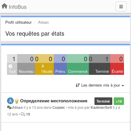
InfoBus
Profil utilisateur
Абзал
Vos requêtes par états
1
0
0
0
0
0
0
1
0
À
Tout
Nouveau
l'étude
Prévu
Commencé
Terminé
Écarté
Les derniers mis à jour
Определение местоположения
Terminé
+16
Абзал
il y a 13 ans
dans
Сервис
•
mis à jour par
KazInterSoft
il y a
12 ans
•
19