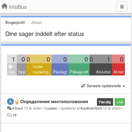
InfoBus
Brugerprofil
Абзал
Dine sager inddelt efter status
1
0
0
0
0
0
0
1
0
Under
Alle
Nye
vurdering
Planlagt
Påbegyndt
Afsluttet
Afvist
Seneste opdaterede
Определение местоположения
Færdig
+16
Абзал
13 år siden
i
Сервис
•
opdateret af
KazInterSoft
12 år siden
•
19