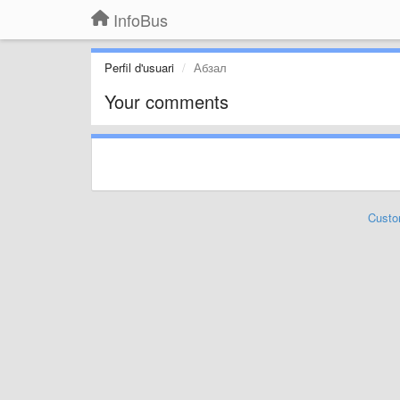
InfoBus
Perfil d'usuari
Абзал
Your comments
Custo