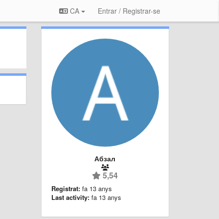
CA
Entrar / Registrar-se
Абзал
5,54
Registrat:
fa 13 anys
Last activity:
fa 13 anys