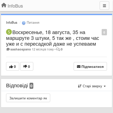
InfoBus
InfoBus
Питання
Воскресенье, 18 августа, 35 на
0
маршруте 3 штуки, 5 так же , стоим час
уже и с пересадкой даже не успеваем
sashaospano
12 місяців тому
•
0
0
0
Підписатися
Відповіді
0
Старі зверху