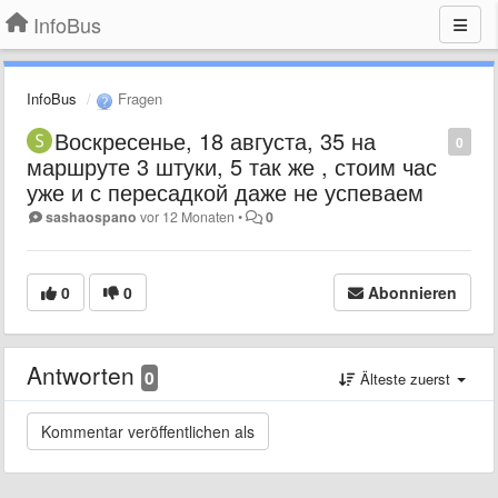
InfoBus
InfoBus
Fragen
Воскресенье, 18 августа, 35 на
0
маршруте 3 штуки, 5 так же , стоим час
уже и с пересадкой даже не успеваем
sashaospano
vor 12 Monaten
•
0
0
0
Abonnieren
Antworten
0
Älteste zuerst