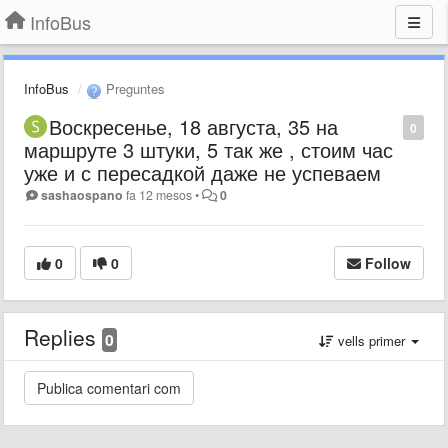
InfoBus
InfoBus
Preguntes
Воскресенье, 18 августа, 35 на
0
маршруте 3 штуки, 5 так же , стоим час
уже и с пересадкой даже не успеваем
sashaospano
fa 12 mesos
•
0
0
0
Follow
Replies
0
vells primer