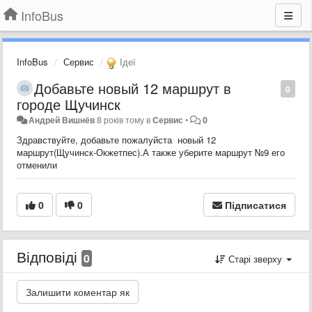
InfoBus
InfoBus
Сервис
Ідеї
Добавьте новый 12 маршрут в
0
городе Щучинск
Андрей Вишнёв
8 років тому
в
Сервис
•
0
Здравствуйте, добавьте пожалуйста новый 12
маршрут(Щучинск-Окжетпес).А также уберите маршрут №9 его
отменили
0
0
Підписатися
Відповіді
0
Старі зверху