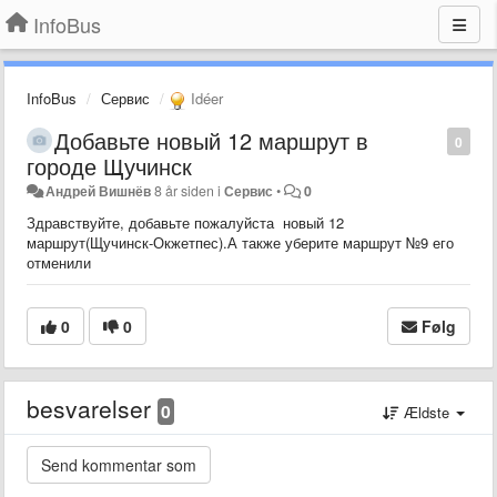
InfoBus
InfoBus
Сервис
Idéer
Добавьте новый 12 маршрут в
0
городе Щучинск
Андрей Вишнёв
8 år siden
i
Сервис
•
0
Здравствуйте, добавьте пожалуйста новый 12
маршрут(Щучинск-Окжетпес).А также уберите маршрут №9 его
отменили
0
0
Følg
besvarelser
0
Ældste