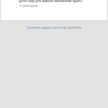
​Долго еще для айфона приложение ждать?
13 year бұрын
Customer support service
by UserEcho