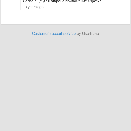
​Долго еще для айфона приложение ждать?
13 years ago
Customer support service
by UserEcho