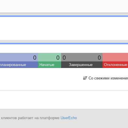
0
0
0
0
планированные
Начатые
Завершенные
Отклоненные
Со свежими изменени
 клиентов работает на платформе
UserEcho