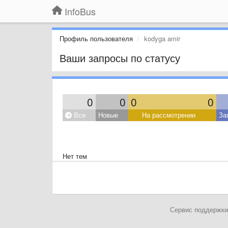
InfoBus
Профиль пользователя
kodyga amir
Ваши запросы по статусу
0
0
0
0
Все
Новые
На рассмотрении
За
Нет тем
Сервис поддержки