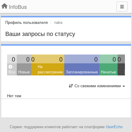
InfoBus
Профиль пользователя
nake
Ваши запросы по статусу
0
0
0
0
0
0
0
На
Все
Новые
рассмотрении
Запланированные
Начатые
Зав
Со свежими изменениями
Нет тем
Сервис поддержки клиентов работает на платформе
UserEcho