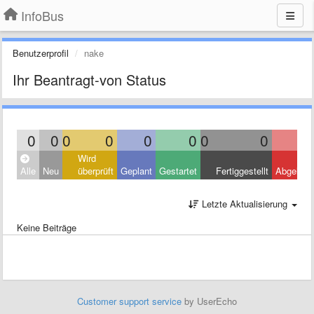
InfoBus
Benutzerprofil
nake
Ihr Beantragt-von Status
0
0
0
0
0
0
0
0
Wird
Alle
Neu
überprüft
Geplant
Gestartet
Fertiggestellt
Abgelehn
Letzte Aktualisierung
Keine Beiträge
Customer support service
by UserEcho