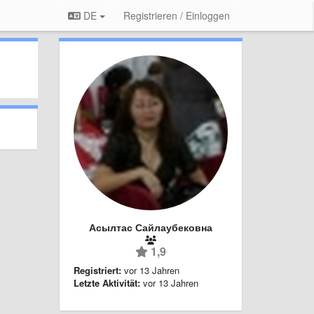
DE
Registrieren / Einloggen
Асылтас Сайлаубековна
1,9
Registriert:
vor 13 Jahren
Letzte Aktivität:
vor 13 Jahren