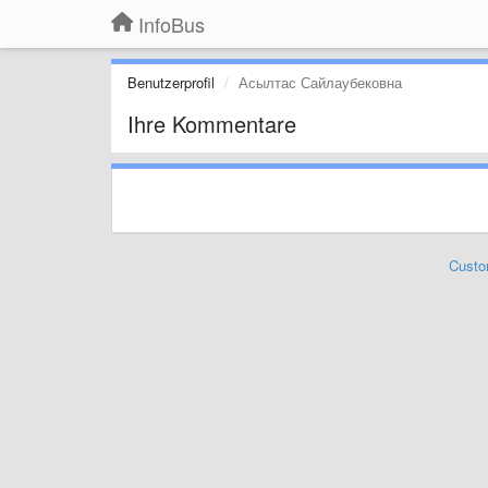
InfoBus
Benutzerprofil
Асылтас Сайлаубековна
Ihre Kommentare
Custo