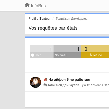
InfoBus
Profil utilisateur
Толибжон Дамбаулов
Vos requêtes par états
1
1
0
Tout
Nouveau
À l'étude
На айфон 6 не работает
Толибжон Дамбаулов
il y a 12 ans
dans
Се