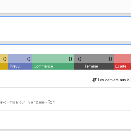
0
0
0
0
0
Prévu
Commencé
Terminé
Écarté
Les derniers mis à 
рвис
•
mis à jour
il y a 12 ans
•
1