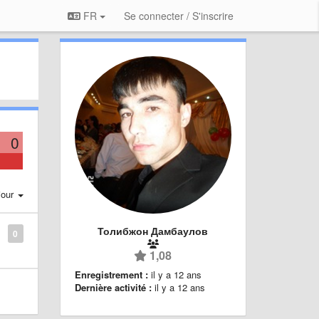
FR
Se connecter / S'inscrire
0
jour
Толибжон Дамбаулов
0
1,08
Enregistrement :
il y a 12 ans
Dernière activité :
il y a 12 ans