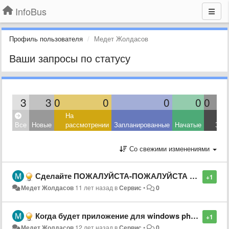
InfoBus
Профиль пользователя
Медет Жолдасов
Ваши запросы по статусу
3
3
0
0
0
0
0
На
Все
Новые
рассмотрении
Запланированные
Начатые
Зав
Со свежими изменениями
Сделайте ПОЖАЛУЙСТА-ПОЖАЛУЙСТА клиент для windows phone
+1
Медет Жолдасов
11 лет назад
в
Сервис
•
0
Когда будет приложение для windows phone?
+1
Медет Жолдасов
12 лет назад
в
Сервис
•
0