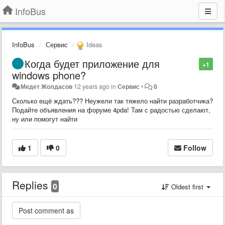
InfoBus
InfoBus
Сервис
Ideas
Когда будет приложение для
+1
windows phone?
Медет Жолдасов
12 years ago
in
Сервис
•
0
Сколько ещё ждать??? Неужели так тяжело найти разработчика?
Подайте объявления на форуме 4pda! Там с радостью сделают,
ну или помогут найти
1
0
Follow
Replies
0
Oldest first