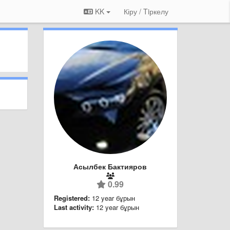
KK
Кіру / Tiркелу
Асылбек Бактияров
0.99
Registered:
12 year бұрын
Last activity:
12 year бұрын