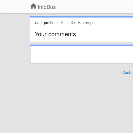
InfoBus
User profile
Асылбек Бактияров
Your comments
Custo