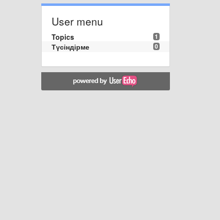
User menu
Topics
1
Түсіндірме
0