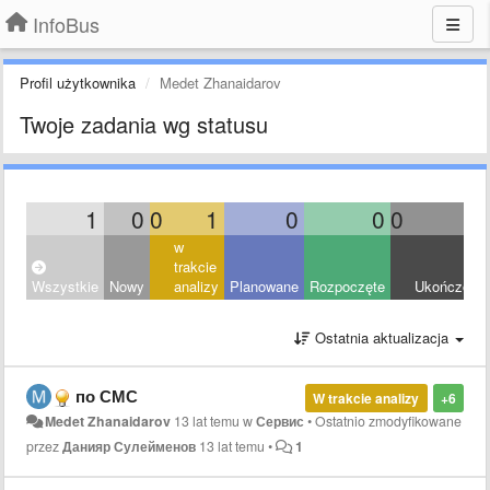
InfoBus
Profil użytkownika
Medet Zhanaidarov
Twoje zadania wg statusu
1
0
0
1
0
0
0
0
w
trakcie
Wszystkie
Nowy
analizy
Planowane
Rozpoczęte
Ukończony
Ostatnia aktualizacja
по СМС
W trakcie analizy
+6
Medet Zhanaidarov
13 lat temu
w
Сервис
•
Ostatnio zmodyfikowane
przez
Данияр Сулейменов
13 lat temu
•
1